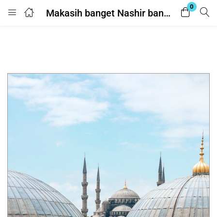
0
Makasih banget Nashir bantuannya.. Untung
Login
Register
Enter your username and password to login.
Remember me
Lost password?