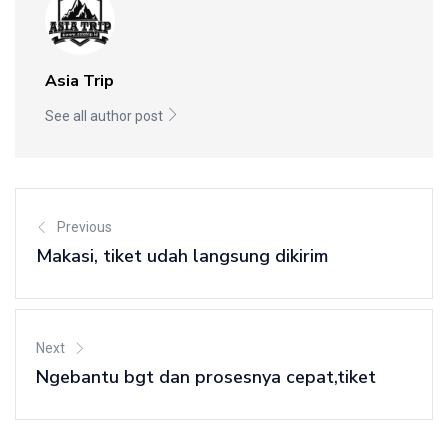
Asia Trip
See all author post
Previous
Makasi, tiket udah langsung dikirim
Next
Ngebantu bgt dan prosesnya cepat,tiket