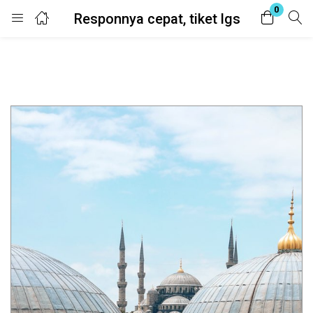
0
Responnya cepat, tiket lgs
Login
Register
Enter your username and password to login.
Remember me
Lost password?