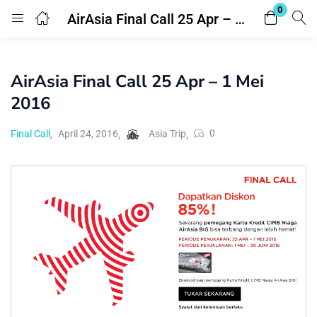
0
AirAsia Final Call 25 Apr – 1 Mei 2016
Login
Register
AirAsia Final Call 25 Apr – 1 Mei
Enter your username and password to login.
2016
0
Final Call
April 24, 2016
Asia Trip
Remember me
Lost password?